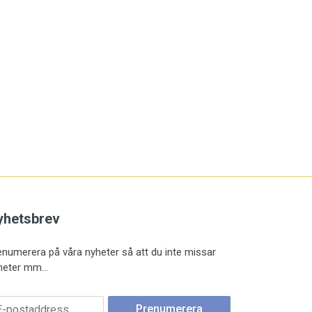
yhetsbrev
enumerera på våra nyheter så att du inte missar
heter mm...
postadress
Prenumerera