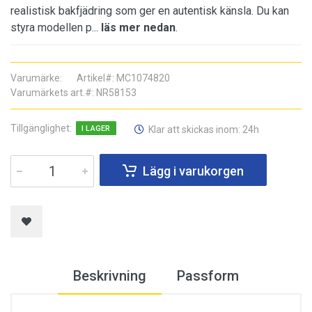
realistisk bakfjädring som ger en autentisk känsla. Du kan
styra modellen p...
läs mer nedan
.
Varumärke
:
Artikel#
:
MC1074820
Varumärkets art.#
:
NR58153
Tillgänglighet
:
Klar att skickas inom: 24h
I LAGER
Lägg i varukorgen
Beskrivning
Passform